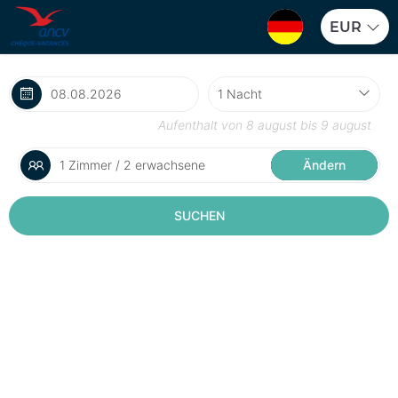
EUR
Aufenthalt von
8 august
bis
9 august
1 Zimmer / 2 erwachsene
Ändern