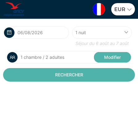
EUR
Séjour du
6 août
au
7 août
1 chambre / 2 adultes
Modifier