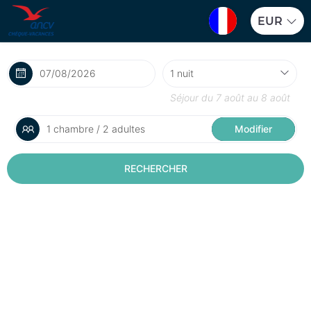
EUR
Séjour du
7 août
au
8 août
1 chambre / 2 adultes
Modifier