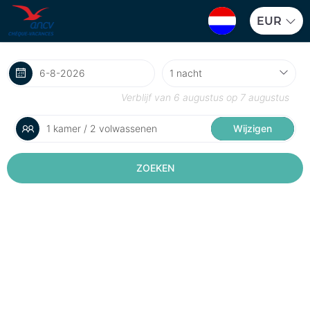
EUR
Verblijf van
6 augustus
op
7 augustus
1 kamer / 2 volwassenen
Wijzigen