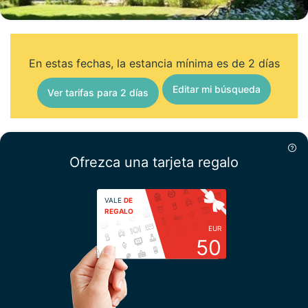
En estas fechas, la estancia mínima es de 2 días
Editar mi búsqueda
Ver tarifas para 2 días
Ofrezca una tarjeta regalo
VALE
DE
REGALO
EUR
50