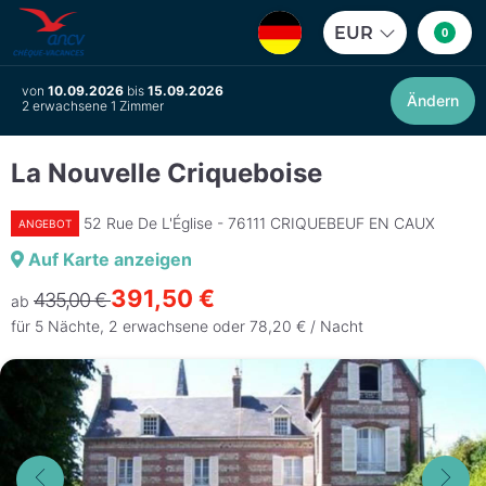
EUR
0
von
10.09.2026
bis
15.09.2026
Ändern
2 erwachsene 1 Zimmer
La Nouvelle Criqueboise
52 Rue De L'Église - 76111 CRIQUEBEUF EN CAUX
ANGEBOT
Auf Karte anzeigen
391,50 €
435,00 €
ab
für 5 Nächte, 2 erwachsene oder 78,20 € / Nacht