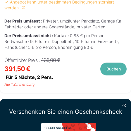
Angebot kann unter bestimmten Bedingungen storniert
werden
Der Preis umfasst :
Privater, umzäunter Parkplatz, Garage für
Fahrräder oder andere Gegenstände, privater Garten
Der Preis umfasst nicht :
Kurtaxe 0,88 € pro Person,
Bettwäsche (15 € für ein Doppelbett, 10 € für ein Einzelbett),
Handtücher 5 € pro Person, Endreinigung 80 €
435,00 €
Öffentlicher Preis :
391,50 €
Buchen
Für 5 Nächte,
2
Pers.
Nur 1 Zimmer übrig
Verschenken Sie einen Geschenkscheck
GESCHENKSCHECK