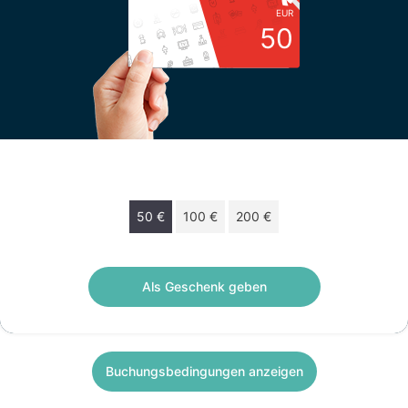
EUR
50
Wählen Sie Ihren Betrag
50 €
100 €
200 €
Geschenkscheck von 50 € gültig 12 monate.
Als Geschenk geben
Buchungsbedingungen anzeigen