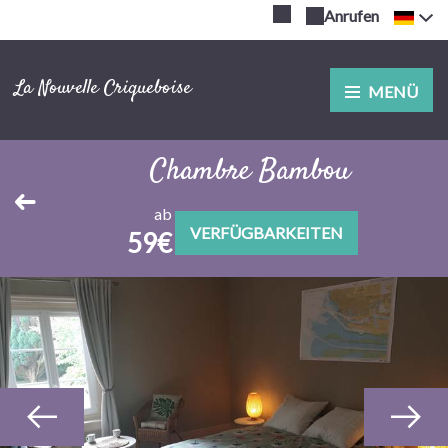
Anrufen
La Nouvelle Criqueboise
MENÜ
Chambre Bambou
ab
VERFÜGBARKEITEN
59€