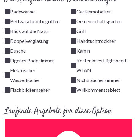
Badewanne
Gartenmöbelset
Bettwäsche inbegriffen
Gemeinschaftsgarten
Blick auf die Natur
Grill
Doppelverglasung
Handtuchtrockner
Dusche
Kamin
Eigenes Badezimmer
Kostenloses Highspeed-
Elektrischer
WLAN
Wasserkocher
Nichtraucherzimmer
Flachbildfernseher
Willkommenstablett
Laufende Angebote für diese Option