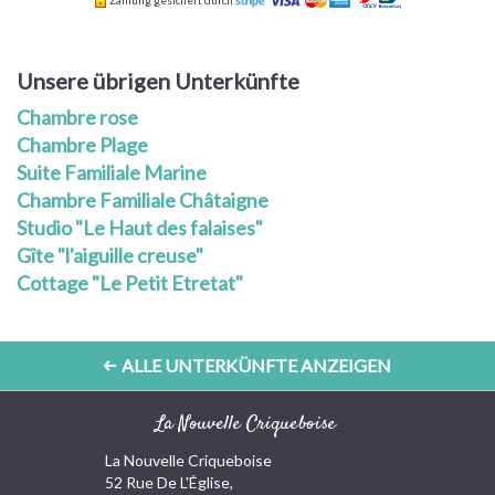
Zahlung gesichert durch
Unsere übrigen Unterkünfte
Chambre rose
Chambre Plage
Suite Familiale Marine
Chambre Familiale Châtaigne
Studio "Le Haut des falaises"
Gîte "l'aiguille creuse"
Cottage "Le Petit Etretat"
ALLE UNTERKÜNFTE ANZEIGEN
La Nouvelle Criqueboise
La Nouvelle Criqueboise
52 Rue De L'Église,