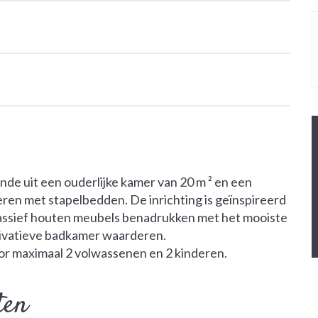
de uit een ouderlijke kamer van 20 m ² en een
eren met stapelbedden. De inrichting is geïnspireerd
e massief houten meubels benadrukken met het mooiste
privatieve badkamer waarderen.
oor maximaal 2 volwassenen en 2 kinderen.
ten