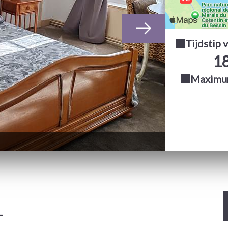
Tijdstip 
1
Maximum
IMG_202604
1