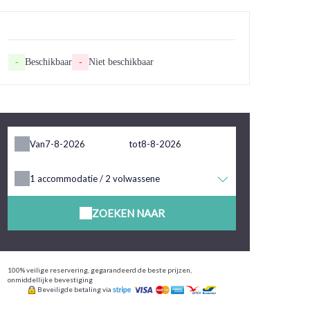
-
Beschikbaar
-
Niet beschikbaar
Van
tot
1
accommodatie /
2
volwassene
ZOEKEN NAAR
100% veilige reservering, gegarandeerd de beste prijzen,
onmiddellijke bevestiging
Beveiligde betaling via