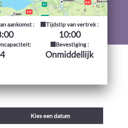
van aankomst :
Tijdstip van vertrek :
8:00
10:00
capaciteit:
Bevestiging :
4
Onmiddellijk
06_170118
Kies een datum