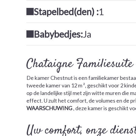
Stapelbed(den) :
1
Babybedjes:
Ja
Chataigne Familiesuite
De kamer Chestnut is een familiekamer bestaan
tweede kamer van 12 m ², geschikt voor 2 kind
op de landelijke stijl met zijn witte muren di
effect. U zult het comfort, de volumes en de 
WAARSCHUWING
, deze kamer is geschikt v
Uw comfort, onze diens