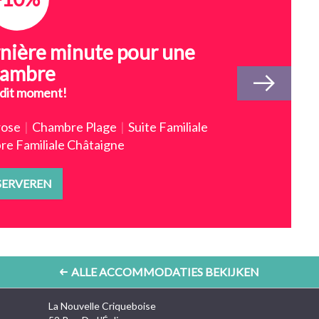
rnière minute pour une
hambre
dit moment!
rose
|
Chambre Plage
|
Suite Familiale
e Familiale Châtaigne
SERVEREN
ALLE ACCOMMODATIES BEKIJKEN
La Nouvelle Criqueboise