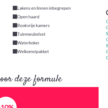
Lakens en linnen inbegrepen
Open haard
Rookvrije kamers
S
Tuinmeubelset
Waterkoker
S
Welkomstpakket
G
C
oor deze formule
-10%