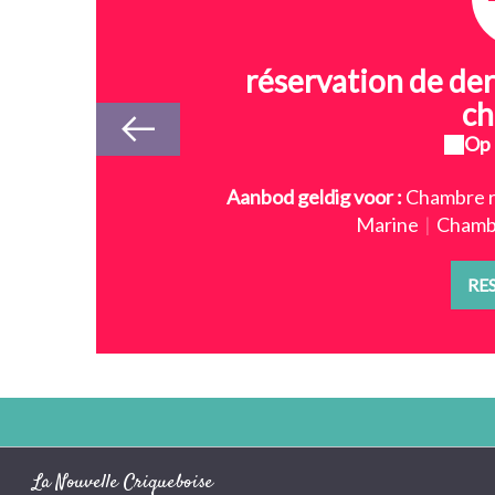
réservation de de
c
Op 
Aanbod geldig voor :
Chambre 
Marine
|
Chambr
RE
La Nouvelle Criqueboise