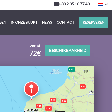
+33 2 35 10 77 43
NGEN
IN ONZE BUURT
NEWS
CONTACT
RESERVEREN
vanaf
BESCHIKBAARHEID
72€