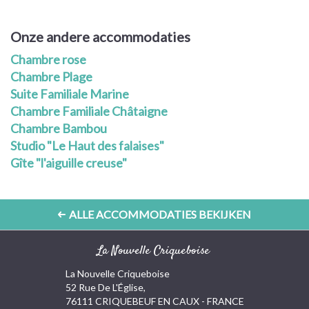
Onze andere accommodaties
Chambre rose
Chambre Plage
Suite Familiale Marine
Chambre Familiale Châtaigne
Chambre Bambou
Studio "Le Haut des falaises"
Gîte "l'aiguille creuse"
ALLE ACCOMMODATIES BEKIJKEN
La Nouvelle Criqueboise
La Nouvelle Criqueboise
52 Rue De L'Église,
76111 CRIQUEBEUF EN CAUX - FRANCE