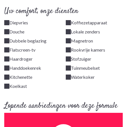
Uw comfort, onze diensten
Diepvries
Koffiezetapparaat
Douche
Lokale zenders
Dubbele beglazing
Magnetron
Flatscreen-tv
Rookvrije kamers
Haardroger
Stofzuiger
Handdoekenrek
Tuinmeubelset
Kitchenette
Waterkoker
Koelkast
Lopende aanbiedingen voor deze formule