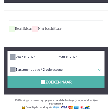
-
Beschikbaar
-
Niet beschikbaar
Van
tot
1
accommodatie /
2
volwassene
ZOEKEN NAAR
100% veilige reservering, gegarandeerd de beste prijzen, onmiddellijke
bevestiging
Beveiligde betaling via