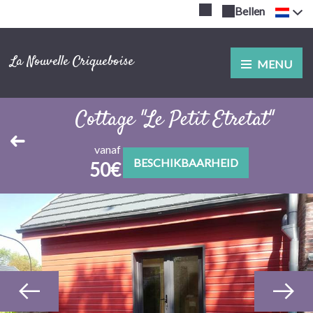
Bellen
La Nouvelle Criqueboise
MENU
Cottage "Le Petit Etretat"
vanaf
BESCHIKBAARHEID
50€