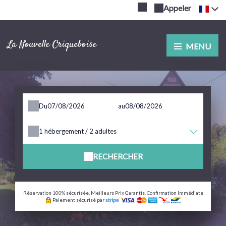
Appeler
La Nouvelle Criqueboise
MENU
Du
au
1
hébergement /
2
adultes
RECHERCHER
Réservation 100% sécurisée, Meilleurs Prix Garantis, Confirmation Immédiate
Paiement sécurisé par