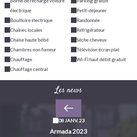
Borne de recharge voiture
Parking gratuit
électrique
Petit-déjeuner
Bouilloire électrique
Randonnée
Chaînes locales
Réfrigérateur
Chaise haute bébé
Sèche cheveux
Chambres non fumeur
Télévision écran plat
Chauffage
Wi-Fi haut débit gratuit
Chauffage central
Les news
08 JANV. 23
Armada 2023