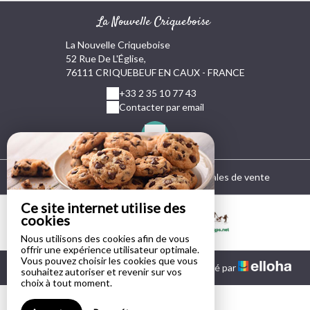
La Nouvelle Criqueboise
La Nouvelle Criqueboise
52 Rue De L'Église,
76111 CRIQUEBEUF EN CAUX - FRANCE
+33 2 35 10 77 43
Contacter par email
Mentions légales
|
Conditions générales de vente
Ce site internet utilise des
cookies
Nous utilisons des cookies afin de vous
offrir une expérience utilisateur optimale.
Vous pouvez choisir les cookies que vous
© 2026 La Nouvelle Criqueboise
|
Propulsé par
souhaitez autoriser et revenir sur vos
choix à tout moment.