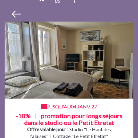
JUSQU'AU
04 JANV. 27
-10%
|
promotion pour longs séjours
dans le studio ou le Petit Etretat
Offre valable pour :
Studio "Le Haut des
falaises"
|
Cottage "Le Petit Etretat"