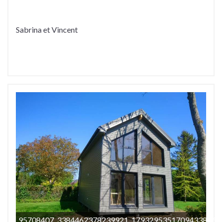
Sabrina et Vincent
95708407_3384462378239921_1793295351709433856_