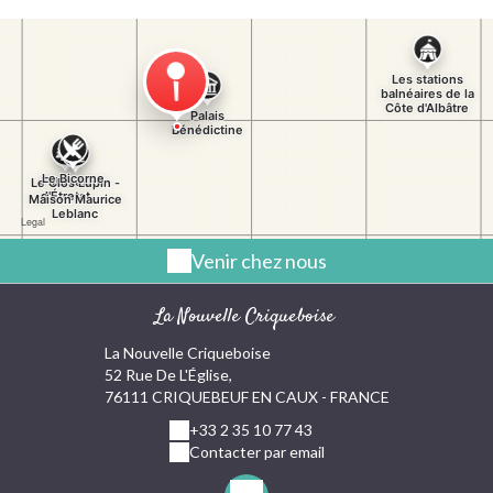
la Belle-Époque. Ses demeures historiques aux façades
colorées s'étalent au pied des falaises tandis que
l'Esplanade où se trouve le Casino est aussi le théâtre de
nombreuses animations. Mais l'une des « attractions »
phare de la ville reste sans aucun doute le funiculaire
offrant un panorama incroyable sur les toits et la mer.
Venir chez nous
La Nouvelle Criqueboise
La Nouvelle Criqueboise
52 Rue De L'Église,
76111 CRIQUEBEUF EN CAUX - FRANCE
+33 2 35 10 77 43
Contacter par email