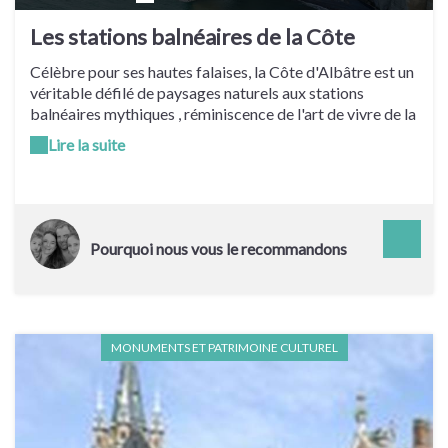
Les stations balnéaires de la Côte
d'Albâtre
Célèbre pour ses hautes falaises, la Côte d'Albâtre est un
véritable défilé de paysages naturels aux stations
balnéaires mythiques , réminiscence de l'art de vivre de la
Belle-Époque et de la démocratisation des bains de mer.
Lire la suite
Veules-les-Roses, de la campagne à la mer Veules-les-
Roses est le lieu idéal pour profiter à la fois des charmes
de la campagne normande et de la quiétude des bords de
mer. Traversée par la Veules, le plus petit fleuve de
France, le village est un havre de paix aux berges fleuries,
Pourquoi nous vous le recommandons
bordées de chaumières à colombages et de moulins. Et à
marée basse, vous pourrez vous adonner aux plaisirs de
la pêche à pied. Dieppe, la ville aux quatre ports La
station balnéaire de Dieppe est un lieu de villégiature très
prisé des parisiens et des Anglais. Une ville aux quatre
MONUMENTS ET PATRIMOINE CULTUREL
ports, avec ses ferries reliant New Haven en Angleterre,
sa Côte d'Albâtre offrant aux vacanciers une longue
plage de galets et de vastes pelouses accueillant tous les
deux ans le Festival de cerf-volant. Son patrimoine