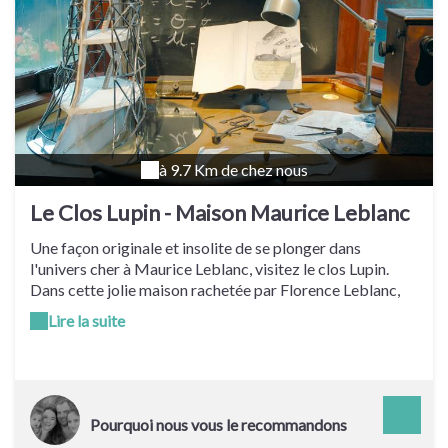
à 9.7 Km de chez nous
Le Clos Lupin - Maison Maurice Leblanc
Une façon originale et insolite de se plonger dans
l'univers cher à Maurice Leblanc, visitez le clos Lupin.
Dans cette jolie maison rachetée par Florence Leblanc,
petite-fille de l'auteur, plongez dans une atmosphère
Lire la suite
énigmatique à la rencontre d'Arsène Lupin et Maurice
Leblanc. 7 étapes qui vous mèneront au secret de
l'Aiguille Creuse… Infos pratiques : ouvert au public du
1er avril au 30 septembre et pendant les vacances
scolaires.
Pourquoi nous vous le recommandons