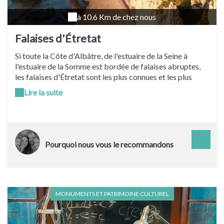
à 10.6 Km de chez nous
Falaises d'Étretat
Si toute la Côte d'Albâtre, de l'estuaire de la Seine à
l'estuaire de la Somme est bordée de falaises abruptes,
les falaises d'Étretat sont les plus connues et les plus
pittoresques. L'image de la Porte d'Aval et de l'aiguille
Lire la suite
ont fait le tour du Monde, décrites par Maupassant ou
peintes par Monet. De l'autre côté de la plage de
Jambourg c'est la Manneporte. La plus monumentale des
portes d'Étretat. La falaise avance et se prolonge dans la
mer à ses pieds, c'est la Courtine. Grâce à un accès creusé
Pourquoi nous vous le recommandons
dans la roche, on peut rejoindre la plage des Tilleuls. À
l'autre bout de la plage des Tilleuls se dresse la porte
d'Amont. La plus petite des 3 portes dont la blancheur est
pour le moins exceptionnelle.
MONUMENTS ET PATRIMOINE CULTUREL